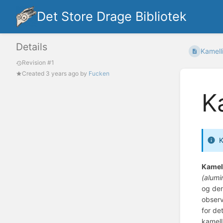
Det Store Drage Bibliotek
Details
Kamell
Revision #1
Created
3 years ago
by
Fucken
K
K
Kamel
(alumi
og den
observ
for de
kamell