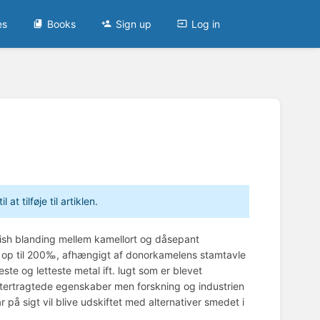
es
Books
Sign up
Log in
t tilføje til artiklen.
-ish blanding mellem kamellort og dåsepant
 op til 200‰, afhængigt af donorkamelens stamtavle
e og letteste metal ift. lugt som er blevet
eftertragtede egenskaber men forskning og industrien
ar på sigt vil blive udskiftet med alternativer smedet i