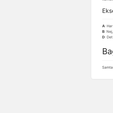
Eks
A
: Har
B
: Nej
D
: Det
Ba
Samtal