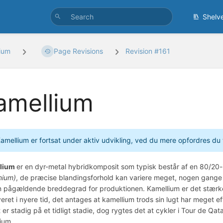
Shelv
ium
Page Revisions
Revision #161
amellium
amellium er fortsat under aktiv udvikling, ved du mere opfordres du til a
lium
er en dyr-metal hybridkomposit som typisk består af en 80/20
nium)
, de præcise blandingsforhold kan variere meget, nogen gange
 pågældende breddegrad for produktionen. Kamellium er det stærkest
eret i nyere tid, det antages at kamellium trods sin lugt har meget 
t er stadig på et tidligt stadie, dog rygtes det at cykler i Tour de Qat
ium.